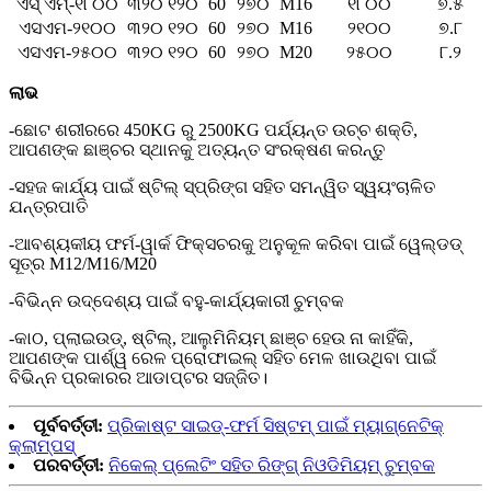
ଏସ୍ ଏମ୍-୧୮୦୦
୩୨୦
୧୨୦
60
୨୭୦
M16
୧୮୦୦
୭.୫
ଏସଏମ-୨୧୦୦
୩୨୦
୧୨୦
60
୨୭୦
M16
୨୧୦୦
୭.୮
ଏସଏମ-୨୫୦୦
୩୨୦
୧୨୦
60
୨୭୦
M20
୨୫୦୦
୮.୨
ଲାଭ
-ଛୋଟ ଶରୀରରେ 450KG ରୁ 2500KG ପର୍ଯ୍ୟନ୍ତ ଉଚ୍ଚ ଶକ୍ତି,
ଆପଣଙ୍କ ଛାଞ୍ଚର ସ୍ଥାନକୁ ଅତ୍ୟନ୍ତ ସଂରକ୍ଷଣ କରନ୍ତୁ
-ସହଜ କାର୍ଯ୍ୟ ପାଇଁ ଷ୍ଟିଲ୍ ସ୍ପ୍ରିଙ୍ଗ ସହିତ ସମନ୍ୱିତ ସ୍ୱୟଂଚାଳିତ
ଯନ୍ତ୍ରପାତି
-ଆବଶ୍ୟକୀୟ ଫର୍ମ-ୱାର୍କ ଫିକ୍ସଚରକୁ ଅନୁକୂଳ କରିବା ପାଇଁ ୱେଲ୍ଡଡ୍
ସୂତ୍ର M12/M16/M20
-ବିଭିନ୍ନ ଉଦ୍ଦେଶ୍ୟ ପାଇଁ ବହୁ-କାର୍ଯ୍ୟକାରୀ ଚୁମ୍ବକ
-କାଠ, ପ୍ଲାଇଉଡ୍, ଷ୍ଟିଲ୍, ଆଲୁମିନିୟମ୍ ଛାଞ୍ଚ ହେଉ ନା କାହିଁକି,
ଆପଣଙ୍କ ପାର୍ଶ୍ୱ ରେଳ ପ୍ରୋଫାଇଲ୍ ସହିତ ମେଳ ଖାଉଥିବା ପାଇଁ
ବିଭିନ୍ନ ପ୍ରକାରର ଆଡାପ୍ଟର ସଜ୍ଜିତ।
ପୂର୍ବବର୍ତ୍ତୀ:
ପ୍ରିକାଷ୍ଟ ସାଇଡ୍-ଫର୍ମ ସିଷ୍ଟମ୍ ପାଇଁ ମ୍ୟାଗ୍ନେଟିକ୍
କ୍ଲାମ୍ପସ୍
ପରବର୍ତ୍ତୀ:
ନିକେଲ୍ ପ୍ଲେଟିଂ ସହିତ ରିଙ୍ଗ୍ ନିଓଡିମିୟମ୍ ଚୁମ୍ବକ