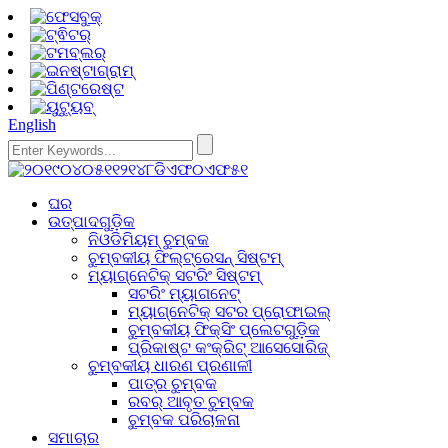
English
ଘର
ଉତ୍ପାଦଗୁଡ଼ିକ
ନିଓଡିମିୟମ୍ ଚୁମ୍ବକ
ଚୁମ୍ବକୀୟ ଫିଲ୍ଟ୍ରେସନ୍ ସିଷ୍ଟମ୍
ମ୍ୟାଗ୍ନେଟିକ୍ ସଟରିଂ ସିଷ୍ଟମ୍
ସଟରିଂ ମ୍ୟାଗନେଟ୍
ମ୍ୟାଗ୍ନେଟିକ୍ ସଟର ପ୍ରୋଫାଇଲ୍
ଚୁମ୍ବକୀୟ ଫିକ୍ସିଂ ପ୍ଲେଟଗୁଡ଼ିକ
ପ୍ରିକାଷ୍ଟ କଂକ୍ରିଟ୍ ଆସେସୋରିଜ୍
ଚୁମ୍ବକୀୟ ଧାରଣ ପ୍ରଣାଳୀ
ପାତ୍ର ଚୁମ୍ବକ
ରବର୍ ଆବୃତ ଚୁମ୍ବକ
ଚୁମ୍ବକ ପରିଚାଳନା
ସମାଚାର