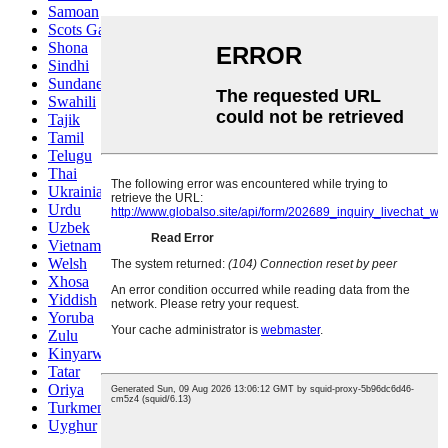
Samoan
Scots Gaelic
Shona
Sindhi
Sundanese
Swahili
Tajik
Tamil
Telugu
Thai
Ukrainian
Urdu
Uzbek
Vietnamese
Welsh
Xhosa
Yiddish
Yoruba
Zulu
Kinyarwanda
Tatar
Oriya
Turkmen
Uyghur