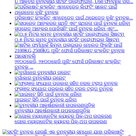
U ଆକୃତିର ଚୁମ୍ବକୀୟ ସଟରିଂ ପ୍ରୋଫାଇଲ୍, U60 ଫର୍ମୱାର୍କ ପ୍ର...
ପ୍ରିକାଷ୍ଟ କଂକ୍ରିଟ୍ ଏମ୍ବେଡେଡ୍ ପାଇଁ ଥ୍ରେଡେଡ୍ ବୁଶିଂ ଚୁମ୍ବକ...
ସ୍ପ୍ରେଡ୍ ଆଙ୍କର ପୋଜିସନିଂ ପାଇଁ ଚୁମ୍ବକ ଧରିବା ଏବଂ...
୦.୫ ମିଟର ଲମ୍ବ ଚୁମ୍ବକୀୟ ସଟରିଂ ପ୍ରୋଫାଇଲ୍ ସିଷ୍ଟମ୍
୨୧୦୦କେଜି, ୨୫୦୦କେଜି ପୁଲିଂ ଫୋର୍ସ ପ୍ରିକାଷ୍ଟ କଂକ୍ରିଟ୍
ଚୁମ୍ବକ ...
ବର୍ଗାକାର ଚୁମ୍ବକୀୟ ଗ୍ରେଟ୍
ଫ୍ଲାଞ୍ଜ ସଂଯୋଗ ପ୍ରକାର ସହିତ ତରଳ ଟ୍ରାପ୍ ଚୁମ୍ବକ
ପାଇଲଟ୍ ସିଡ଼ି ପାଇଁ ଚୁମ୍ବକ ଧରିବା
ଚୁମ୍ବକୀୟ ଆକର୍ଷଣକାରୀ ଉପକରଣଗୁଡ଼ିକ
ଗୋଲ ମ୍ୟାଗ୍ନେଟିକ୍ କ୍ୟାଚର ପିକ୍-ଅପ୍ ଉପକରଣ