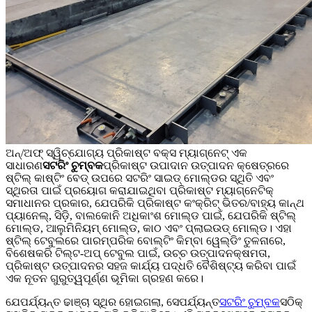
ଅନ୍/ଅଫ୍ ସ୍ୱିଚ୍‌ଯୋଗ୍ୟ ପ୍ରିକାଷ୍ଟ ବକ୍ସ ମ୍ୟାଗ୍ନେଟ୍ ଏକ
ସାଧାରଣ
ସଟରିଂ ଚୁମ୍ବକ
ପ୍ରିକାଷ୍ଟ ଉପାଦାନ ଉତ୍ପାଦନ କ୍ଷେତ୍ରରେ
ଷ୍ଟିଲ୍ କାଷ୍ଟିଂ ବେଡ୍ ଉପରେ ସଟରିଂ ସାଇଡ୍ ମୋଲ୍ଡର ସ୍ଥିତି ଏବଂ
ସ୍ଥିରତା ପାଇଁ ପ୍ରୟୋଗ କରାଯାଇଥିବା ପ୍ରିକାଷ୍ଟ ମ୍ୟାଗ୍ନେଟିକ୍
ସମାଧାନର ପ୍ରକାର, ଯେପରିକି ପ୍ରିକାଷ୍ଟ କଂକ୍ରିଟ୍ ଭିତର/ବାହ୍ୟ କାନ୍ଥ
ପ୍ୟାନେଲ୍, ସିଡ଼ି, ବାଲକୋନି ଅଧିକାଂଶ ମୋଲ୍ଡ ପାଇଁ, ଯେପରିକି ଷ୍ଟିଲ୍
ମୋଲ୍ଡ, ଆଲୁମିନିୟମ୍ ମୋଲ୍ଡ, କାଠ ଏବଂ ପ୍ଲାଇଉଡ୍ ମୋଲ୍ଡ। ଏହା
ଷ୍ଟିଲ୍ ଟେବୁଲରେ ପାରମ୍ପରିକ ବୋଲ୍ଟିଂ କିମ୍ବା ୱେଲ୍ଡିଂ ତୁଳନାରେ,
ବିଶେଷକରି ଟିଲ୍ଟ-ଅପ୍ ଟେବୁଲ ପାଇଁ, ଉଚ୍ଚ ଉତ୍ପାଦନକ୍ଷମତା,
ପ୍ରିକାଷ୍ଟ ଉତ୍ପାଦନର ସହଜ କାର୍ଯ୍ୟ ପଦ୍ଧତି ବୈଶିଷ୍ଟ୍ୟ କରିବା ପାଇଁ
ଏକ ନୂତନ ଗୁରୁତ୍ୱପୂର୍ଣ୍ଣ ଭୂମିକା ଗ୍ରହଣ କରେ।
ଯେପର୍ଯ୍ୟନ୍ତ ଢାଞ୍ଚା ସ୍ଥିର ହୋଇଗଲା, ସେପର୍ଯ୍ୟନ୍ତ
ସଟରିଂ ଚୁମ୍ବକ
ସଠିକ୍