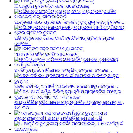
H ଆକୃତିର ଚୁମ୍ବକୀୟ ସଟର ପ୍ରୋଫାଇଲ୍
ପାର୍ଶ୍ଵସ୍ଥ ସହିତ ପ୍ରିକାଷ୍ଟ କଂକ୍ରିଟ୍ ପୁସ୍ ପୁଲ୍ ବଟନ୍ ଚୁମ୍ବକ...
ପ୍ରି-ଷ୍ଟ୍ରେସ୍ଡ୍ ହୋଲ୍ ପାଇଁ ଟ୍ରାପିଜଏଡ୍ ଷ୍ଟିଲ୍ ଚାମ୍ଫର
ଚୁମ୍ବକ...
ଆଡାପ୍ଟର ସହିତ ସଟରିଂ ମ୍ୟାଗନେଟ୍
ସଟରିଂ ଚୁମ୍ବକ, ପ୍ରିକାଷ୍ଟ କଂକ୍ରିଟ୍ ଚୁମ୍ବକ, ଚୁମ୍ବକ...
ପବନ ଟର୍ବାଇନ୍ ଏ ପାଇଁ ଆୟତାକାର ରବର ଆବୃତ ଚୁମ୍ବକ...
ଶୀଘ୍ର ରିଲିଜ୍ ସୁବିଧାଜନକ ମ୍ୟାଗ୍ନେଟିକ୍ ଫ୍ଲୋର୍ ସୁଇପର୍ ୧୮,
୨୪, ୩୦...
ମ୍ୟାଗ୍ଫ୍ଲାଏ ଏପି ସାଇଡ୍-ଫର୍ମଗୁଡ଼ିକ ଚୁମ୍ବକ ଧରି