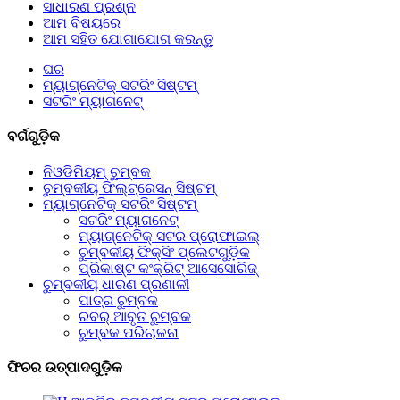
ସାଧାରଣ ପ୍ରଶ୍ନ
ଆମ ବିଷୟରେ
ଆମ ସହିତ ଯୋଗାଯୋଗ କରନ୍ତୁ
ଘର
ମ୍ୟାଗ୍ନେଟିକ୍ ସଟରିଂ ସିଷ୍ଟମ୍
ସଟରିଂ ମ୍ୟାଗନେଟ୍
ବର୍ଗଗୁଡ଼ିକ
ନିଓଡିମିୟମ୍ ଚୁମ୍ବକ
ଚୁମ୍ବକୀୟ ଫିଲ୍ଟ୍ରେସନ୍ ସିଷ୍ଟମ୍
ମ୍ୟାଗ୍ନେଟିକ୍ ସଟରିଂ ସିଷ୍ଟମ୍
ସଟରିଂ ମ୍ୟାଗନେଟ୍
ମ୍ୟାଗ୍ନେଟିକ୍ ସଟର ପ୍ରୋଫାଇଲ୍
ଚୁମ୍ବକୀୟ ଫିକ୍ସିଂ ପ୍ଲେଟଗୁଡ଼ିକ
ପ୍ରିକାଷ୍ଟ କଂକ୍ରିଟ୍ ଆସେସୋରିଜ୍
ଚୁମ୍ବକୀୟ ଧାରଣ ପ୍ରଣାଳୀ
ପାତ୍ର ଚୁମ୍ବକ
ରବର୍ ଆବୃତ ଚୁମ୍ବକ
ଚୁମ୍ବକ ପରିଚାଳନା
ଫିଚର ଉତ୍ପାଦଗୁଡ଼ିକ