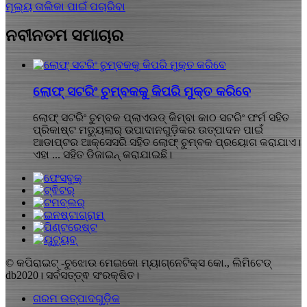
ମୂଲ୍ୟ ତାଲିକା ପାଇଁ ପଚାରିବା
ନବୀନତମ ସମାଚାର
ଲୋଫ୍ ସଟରିଂ ଚୁମ୍ବକକୁ କିପରି ମୁକ୍ତ କରିବେ
ଲୋଫ୍ ସଟରିଂ ଚୁମ୍ବକ ପ୍ଲାଏଉଡ୍ କିମ୍ବା କାଠ ସଟରିଂ ଫର୍ମ ସହିତ
ପ୍ରିକାଷ୍ଟ ମଡ୍ୟୁଲାର୍ ଉପାଦାନଗୁଡ଼ିକର ଉତ୍ପାଦନ ପାଇଁ
ଆଡାପ୍ଟର ଆକ୍ସେସରି ସହିତ ଲୋଫ୍ ଚୁମ୍ବକ ପ୍ରୟୋଗ କରାଯାଏ।
ଏହା ... ସହିତ ଡିଜାଇନ୍ କରାଯାଇଛି।
© କପିରାଇଟ୍ -ଚୁଝୋଉ ମେଇକୋ ମ୍ୟାଗ୍ନେଟିକ୍ସ କୋ., ଲିମିଟେଡ୍
db2020। ସର୍ବସତ୍ତ୍ଵ ସଂରକ୍ଷିତ।
ଗରମ ଉତ୍ପାଦଗୁଡ଼ିକ