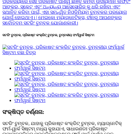
ସଟରିଂ ଚୁମ୍ବକ, ପ୍ରିକାଷ୍ଟ କଂକ୍ରିଟ୍ ଚୁମ୍ବକ, ଚୁମ୍ବକୀୟ ଫର୍ମୱାର୍କ ସିଷ୍ଟମ
ସଂକ୍ଷିପ୍ତ ବର୍ଣ୍ଣନା:
ସଟରିଂ ଚୁମ୍ବକ, ଯାହାକୁ ପ୍ରିକାଷ୍ଟ କଂକ୍ରିଟ୍ ଚୁମ୍ବକ, ମ୍ୟାଗ୍ନେଟିକ୍
ଫର୍ମ-ୱାର୍କ ସିଷ୍ଟମ୍ ମଧ୍ୟ କୁହାଯାଏ, ସାଧାରଣତଃ ପ୍ରିକାଷ୍ଟ