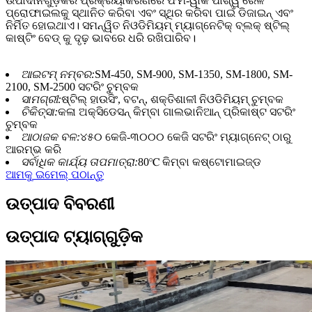
ଉପାଦାନଗୁଡ଼ିକର ପ୍ରକ୍ରିୟାକରଣରେ ଫର୍ମ-ୱାର୍କ ପାର୍ଶ୍ୱ ରେଳ
ପ୍ରୋଫାଇଲକୁ ସ୍ଥାନିତ କରିବା ଏବଂ ସ୍ଥିର କରିବା ପାଇଁ ଡିଜାଇନ୍ ଏବଂ
ନିର୍ମିତ ହୋଇଥାଏ। ସମନ୍ୱିତ ନିଓଡିମିୟମ୍ ମ୍ୟାଗ୍ନେଟିକ୍ ବ୍ଲକ୍ ଷ୍ଟିଲ୍
କାଷ୍ଟିଂ ବେଡ୍ କୁ ଦୃଢ଼ ଭାବରେ ଧରି ରଖିପାରିବ।
ଆଇଟମ୍ ନମ୍ବର:
SM-450, SM-900, SM-1350, SM-1800, SM-
2100, SM-2500 ସଟରିଂ ଚୁମ୍ବକ
ସାମଗ୍ରୀ:
ଷ୍ଟିଲ୍ ହାଉସିଂ, ବଟନ୍, ଶକ୍ତିଶାଳୀ ନିଓଡିମିୟମ୍ ଚୁମ୍ବକ
ଚିକିତ୍ସା:
କଳା ଅକ୍ସିଡେସନ୍ କିମ୍ବା ଗାଲଭାନିଆନ୍ ପ୍ରିକାଷ୍ଟ ସଟରିଂ
ଚୁମ୍ବକ
ଆଠାଜକ ବଳ:
୪୫୦ କେଜି-୩୦୦୦ କେଜି ସଟରିଂ ମ୍ୟାଗ୍ନେଟ୍ ଠାରୁ
ଆରମ୍ଭ କରି
ସର୍ବାଧିକ କାର୍ଯ୍ୟ ତାପମାତ୍ରା:
80℃ କିମ୍ବା କଷ୍ଟୋମାଇଜ୍ଡ
ଆମକୁ ଇମେଲ୍ ପଠାନ୍ତୁ
ଉତ୍ପାଦ ବିବରଣୀ
ଉତ୍ପାଦ ଟ୍ୟାଗ୍‌ଗୁଡ଼ିକ