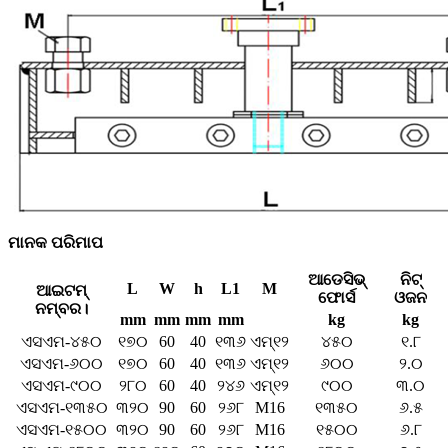
ମାନକ ପରିମାପ
ଆଡେସିଭ୍
ନିଟ୍
L
W
h
L1
M
ଆଇଟମ୍
ଫୋର୍ସ
ଓଜନ
ନମ୍ବର।
mm
mm
mm
mm
kg
kg
ଏସଏମ-୪୫୦
୧୭୦
60
40
୧୩୬
ଏମ୍୧୨
୪୫୦
୧.୮
ଏସଏମ-୬୦୦
୧୭୦
60
40
୧୩୬
ଏମ୍୧୨
୬୦୦
୨.୦
ଏସଏମ-୯୦୦
୨୮୦
60
40
୨୪୬
ଏମ୍୧୨
୯୦୦
୩.୦
ଏସଏମ-୧୩୫୦
୩୨୦
90
60
୨୬୮
M16
୧୩୫୦
୬.୫
ଏସଏମ-୧୫୦୦
୩୨୦
90
60
୨୬୮
M16
୧୫୦୦
୬.୮