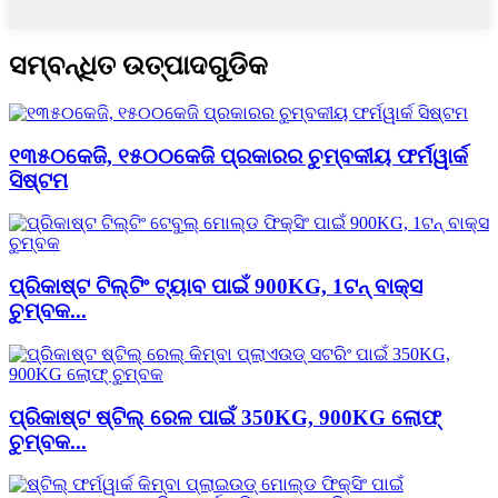
ସମ୍ବନ୍ଧିତ ଉତ୍ପାଦଗୁଡିକ
୧୩୫୦କେଜି, ୧୫୦୦କେଜି ପ୍ରକାରର ଚୁମ୍ବକୀୟ ଫର୍ମୱାର୍କ
ସିଷ୍ଟମ
ପ୍ରିକାଷ୍ଟ ଟିଲ୍ଟିଂ ଟ୍ୟାବ ପାଇଁ 900KG, 1ଟନ୍ ବାକ୍ସ
ଚୁମ୍ବକ...
ପ୍ରିକାଷ୍ଟ ଷ୍ଟିଲ୍ ରେଳ ପାଇଁ 350KG, 900KG ଲୋଫ୍
ଚୁମ୍ବକ...