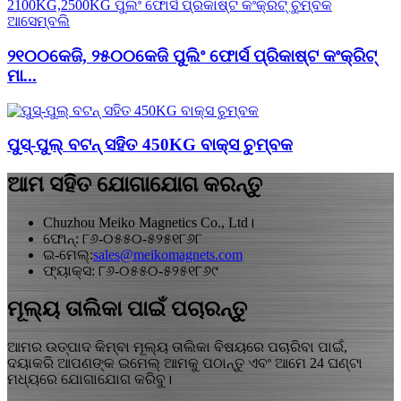
୨୧୦୦କେଜି, ୨୫୦୦କେଜି ପୁଲିଂ ଫୋର୍ସ ପ୍ରିକାଷ୍ଟ କଂକ୍ରିଟ୍
ମା...
ପୁସ୍-ପୁଲ୍ ବଟନ୍ ସହିତ 450KG ବାକ୍ସ ଚୁମ୍ବକ
ଆମ ସହିତ ଯୋଗାଯୋଗ କରନ୍ତୁ
Chuzhou Meiko Magnetics Co., Ltd।
ଫୋନ୍: ୮୬-୦୫୫୦-୫୨୫୧୮୬୮
ଇ-ମେଲ୍:
sales@meikomagnets.com
ଫ୍ୟାକ୍ସ: ୮୬-୦୫୫୦-୫୨୫୧୮୬୯
ମୂଲ୍ୟ ତାଲିକା ପାଇଁ ପଚାରନ୍ତୁ
ଆମର ଉତ୍ପାଦ କିମ୍ବା ମୂଲ୍ୟ ତାଲିକା ବିଷୟରେ ପଚାରିବା ପାଇଁ,
ଦୟାକରି ଆପଣଙ୍କ ଇମେଲ୍ ଆମକୁ ପଠାନ୍ତୁ ଏବଂ ଆମେ 24 ଘଣ୍ଟା
ମଧ୍ୟରେ ଯୋଗାଯୋଗ କରିବୁ।