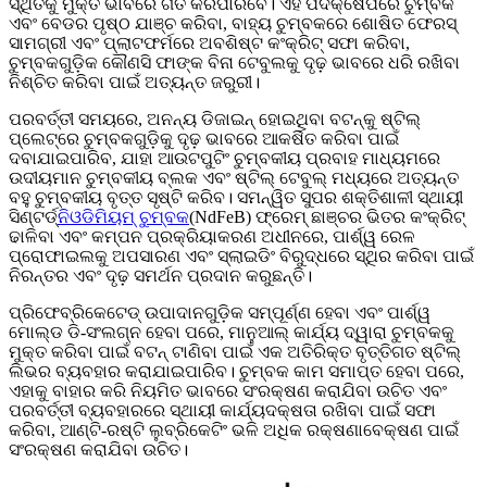
ସ୍ଥିତିକୁ ମୁକ୍ତ ଭାବରେ ଗତି କରିପାରିବେ। ଏହି ପଦକ୍ଷେପରେ ଚୁମ୍ବକ
ଏବଂ ବେଡର ପୃଷ୍ଠ ଯାଞ୍ଚ କରିବା, ବାହ୍ୟ ଚୁମ୍ବକରେ ଶୋଷିତ ଫେରସ୍
ସାମଗ୍ରୀ ଏବଂ ପ୍ଲାଟଫର୍ମରେ ଅବଶିଷ୍ଟ କଂକ୍ରିଟ୍ ସଫା କରିବା,
ଚୁମ୍ବକଗୁଡ଼ିକ କୌଣସି ଫାଙ୍କ ବିନା ଟେବୁଲକୁ ଦୃଢ଼ ଭାବରେ ଧରି ରଖିବା
ନିଶ୍ଚିତ କରିବା ପାଇଁ ଅତ୍ୟନ୍ତ ଜରୁରୀ।
ପରବର୍ତ୍ତୀ ସମୟରେ, ଅନନ୍ୟ ଡିଜାଇନ୍ ହୋଇଥିବା ବଟନ୍‌କୁ ଷ୍ଟିଲ୍
ପ୍ଲେଟ୍‌ରେ ଚୁମ୍ବକଗୁଡ଼ିକୁ ଦୃଢ଼ ଭାବରେ ଆକର୍ଷିତ କରିବା ପାଇଁ
ଦବାଯାଇପାରିବ, ଯାହା ଆଉଟପୁଟିଂ ଚୁମ୍ବକୀୟ ପ୍ରବାହ ମାଧ୍ୟମରେ
ଉଦୀୟମାନ ଚୁମ୍ବକୀୟ ବ୍ଲକ ଏବଂ ଷ୍ଟିଲ୍ ଟେବୁଲ୍ ମଧ୍ୟରେ ଅତ୍ୟନ୍ତ
ବହୁ ଚୁମ୍ବକୀୟ ବୃତ୍ତ ସୃଷ୍ଟି କରିବ। ସମନ୍ୱିତ ସୁପର ଶକ୍ତିଶାଳୀ ସ୍ଥାୟୀ
ସିଣ୍ଟର୍ଡ୍
ନିଓଡିମିୟମ୍ ଚୁମ୍ବକ
(NdFeB) ଫ୍ରେମ୍ ଛାଞ୍ଚର ଭିତର କଂକ୍ରିଟ୍
ଢାଳିବା ଏବଂ କମ୍ପନ ପ୍ରକ୍ରିୟାକରଣ ଅଧୀନରେ, ପାର୍ଶ୍ୱ ରେଳ
ପ୍ରୋଫାଇଲକୁ ଅପସାରଣ ଏବଂ ସ୍ଲାଇଡିଂ ବିରୁଦ୍ଧରେ ସ୍ଥିର କରିବା ପାଇଁ
ନିରନ୍ତର ଏବଂ ଦୃଢ଼ ସମର୍ଥନ ପ୍ରଦାନ କରୁଛନ୍ତି।
ପ୍ରିଫେବ୍ରିକେଟେଡ୍ ଉପାଦାନଗୁଡ଼ିକ ସମ୍ପୂର୍ଣ୍ଣ ହେବା ଏବଂ ପାର୍ଶ୍ୱ
ମୋଲ୍ଡ ଡି-ସଂଲଗ୍ନ ହେବା ପରେ, ମାନୁଆଲ୍ କାର୍ଯ୍ୟ ଦ୍ୱାରା ଚୁମ୍ବକକୁ
ମୁକ୍ତ କରିବା ପାଇଁ ବଟନ୍ ଟାଣିବା ପାଇଁ ଏକ ଅତିରିକ୍ତ ବୃତ୍ତିଗତ ଷ୍ଟିଲ୍
ଲିଭର ବ୍ୟବହାର କରାଯାଇପାରିବ। ଚୁମ୍ବକ କାମ ସମାପ୍ତ ହେବା ପରେ,
ଏହାକୁ ବାହାର କରି ନିୟମିତ ଭାବରେ ସଂରକ୍ଷଣ କରାଯିବା ଉଚିତ ଏବଂ
ପରବର୍ତ୍ତୀ ବ୍ୟବହାରରେ ସ୍ଥାୟୀ କାର୍ଯ୍ୟଦକ୍ଷତା ରଖିବା ପାଇଁ ସଫା
କରିବା, ଆଣ୍ଟି-ରଷ୍ଟି ଲୁବ୍ରିକେଟିଂ ଭଳି ଅଧିକ ରକ୍ଷଣାବେକ୍ଷଣ ପାଇଁ
ସଂରକ୍ଷଣ କରାଯିବା ଉଚିତ।