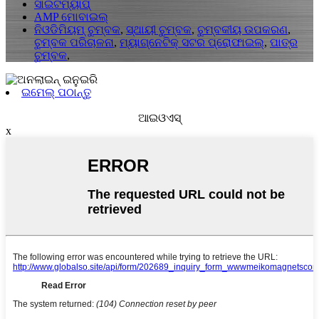
ସାଇଟମ୍ୟାପ୍
AMP ମୋବାଇଲ୍
ନିଓଡିମିୟମ୍ ଚୁମ୍ବକ
,
ସ୍ଥାୟୀ ଚୁମ୍ବକ
,
ଚୁମ୍ବକୀୟ ଉପକରଣ
,
ଚୁମ୍ବକ ପରିଚାଳନା
,
ମ୍ୟାଗ୍ନେଟିକ୍ ସଟର ପ୍ରୋଫାଇଲ୍
,
ପାତ୍ର
ଚୁମ୍ବକ
,
ଇମେଲ୍ ପଠାନ୍ତୁ
ଆଇଓଏସ୍‌
x